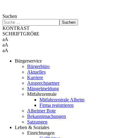
Suchen
Suchen
KONTRAST
SCHRIFTGRÖßE
aA
aA
aA
Bürgerservice
Bürgerbüro
Aktuelles
Karriere
Ansprechpartner
Mängelmeldung
Mitfahrzentrale
Mitfahrzentrale Alheim
Firma registrieren
Alheimer Bote
Bekanntmachungen
Satzungen
Leben & Soziales
Einrichtungen