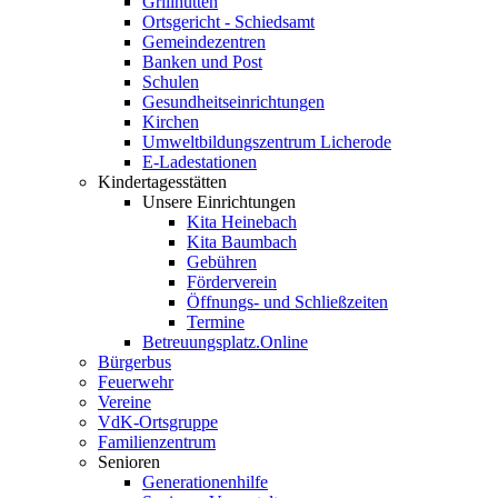
Grillhütten
Ortsgericht - Schiedsamt
Gemeindezentren
Banken und Post
Schulen
Gesundheitseinrichtungen
Kirchen
Umweltbildungszentrum Licherode
E-Ladestationen
Kindertagesstätten
Unsere Einrichtungen
Kita Heinebach
Kita Baumbach
Gebühren
Förderverein
Öffnungs- und Schließzeiten
Termine
Betreuungsplatz.Online
Bürgerbus
Feuerwehr
Vereine
VdK-Ortsgruppe
Familienzentrum
Senioren
Generationenhilfe